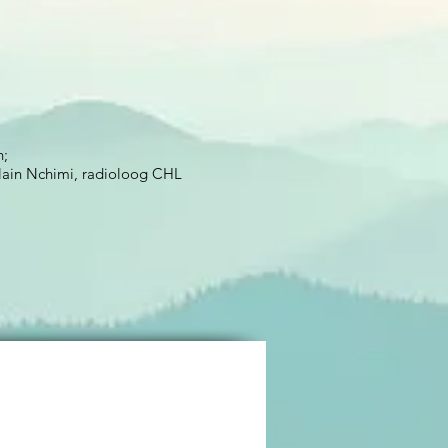
n;
Alain Nchimi, radioloog CHL