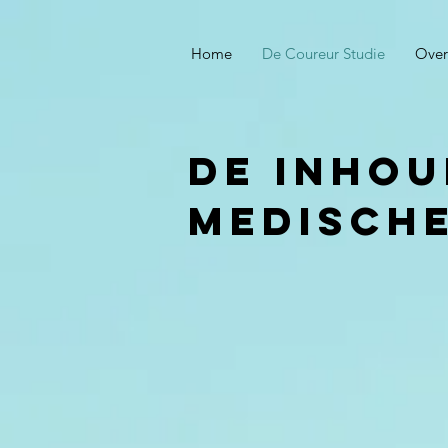
Home
De Coureur Studie
Over
de inhou
medische